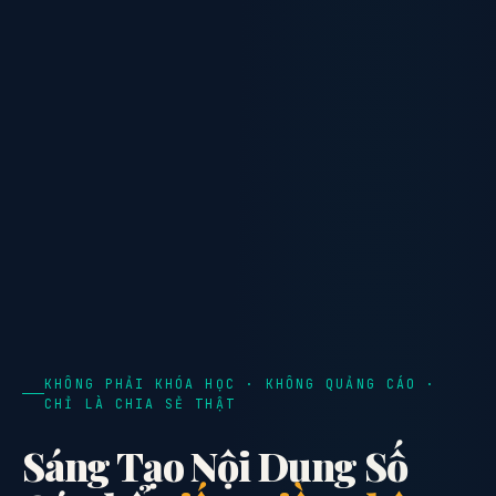
KHÔNG PHẢI KHÓA HỌC · KHÔNG QUẢNG CÁO ·
CHỈ LÀ CHIA SẺ THẬT
Sáng Tạo Nội Dung Số